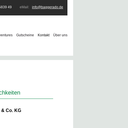
5839 49
eMail:
info@baggerado.de
ventures
Gutscheine
Kontakt
Über uns
chkeiten
& Co. KG