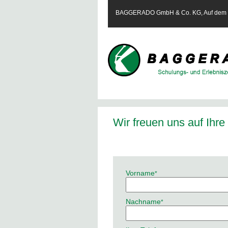
BAGGERADO GmbH & Co. KG, Auf dem Te
Wir freuen uns auf Ihre
Pflichtfeld
Vorname
*
Pflichtfeld
Nachname
*