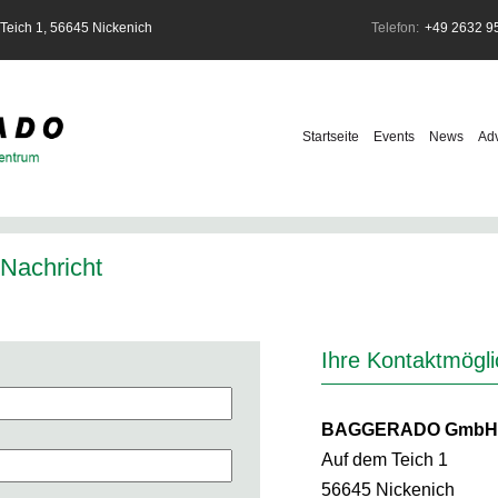
ich 1, 56645 Nickenich
Telefon:
+49 2632 9
Navigation
überspringen
Startseite
Events
News
Ad
 Nachricht
Ihre Kontaktmögli
BAGGERADO GmbH 
Auf dem Teich 1
56645 Nickenich