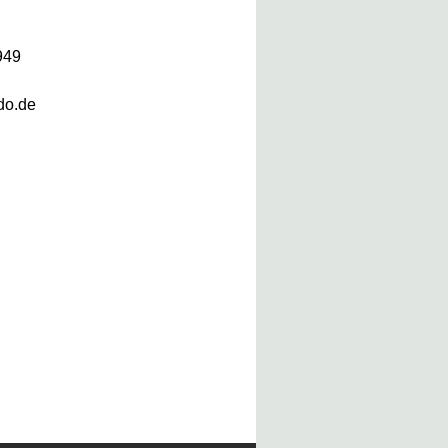
949
do.de