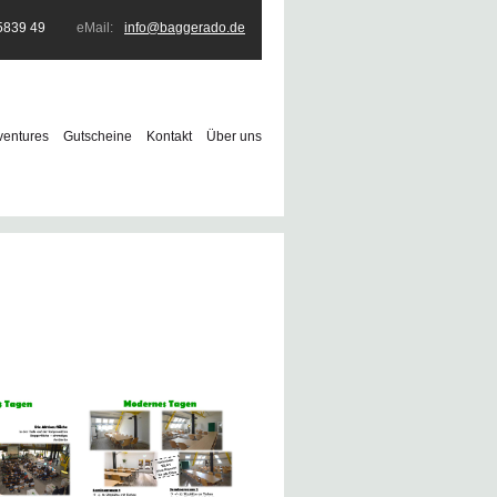
5839 49
eMail:
info@baggerado.de
ventures
Gutscheine
Kontakt
Über uns