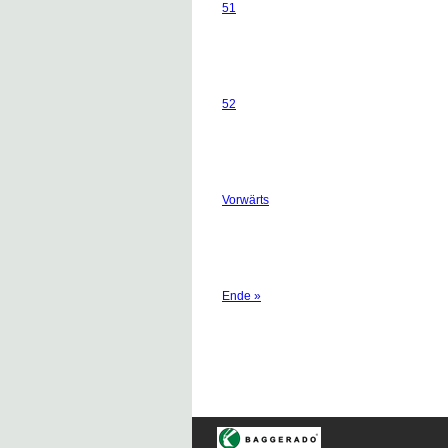
51
52
Vorwärts
Ende »
Navigation
überspringen