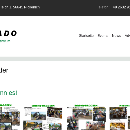
ich 1, 56645 Nickenich
Telefon:
+49 2632 9
Navigation
überspringen
Startseite
Events
News
Ad
der
nn es!