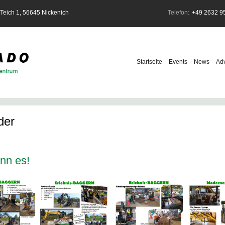
ich 1, 56645 Nickenich
Telefon:
+49 2632 9
Navigation
überspringen
Startseite
Events
News
Ad
der
nn es!