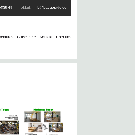
5839 49
eMail:
info@baggerado.de
ventures
Gutscheine
Kontakt
Über uns