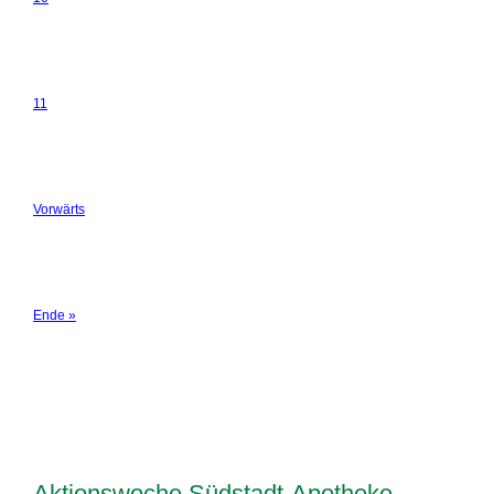
11
Vorwärts
Ende »
Aktionswoche Südstadt-Apotheke