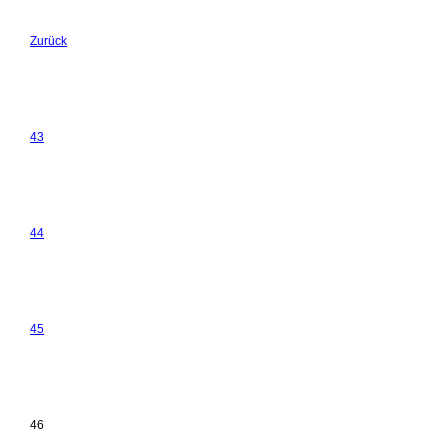
Zurück
43
44
45
46