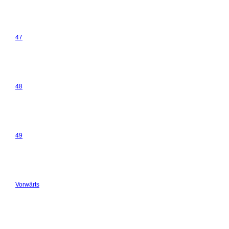
47
48
49
Vorwärts