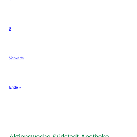
8
Vorwärts
Ende »
Aktionswoche Südstadt-Apotheke